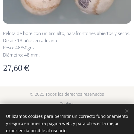
Pelota de bote con un tiro alto, parafrontones abiertos y secos.
Desde 18 años en adelante.
Peso: 48/50grs.
Diámetro: 48 mm.
27,60
€
© 2025 Todos los derechos reservados
Cookies
Utilizamos cookies para permitir un correcto funcionamiento
Languages
y seguro en nuestra página web, y para ofrecer la mejor
Español
Euskara
experiencia posible al usuario.