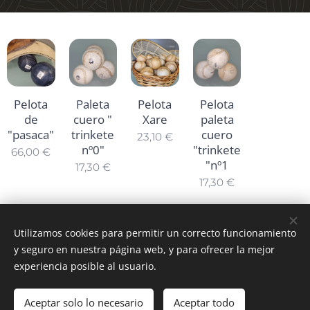
Pelota
Paleta
Pelota
Pelota
de
cuero "
Xare
paleta
"pasaca"
trinkete
cuero
23,10
€
nº0"
"trinkete
66,00
€
"nº1
17,30
€
17,30
€
Utilizamos cookies para permitir un correcto funcionamiento
© 2025 Todos los derechos reservados
y seguro en nuestra página web, y para ofrecer la mejor
Cookies
experiencia posible al usuario.
Idiomas
Aceptar solo lo necesario
Aceptar todo