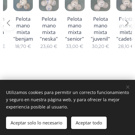
Pelota
Pelota
Pelota
Pelota
Pelota
mano
mano
mano
mano
mano
mixta
mixta
mixta
mixta
mixta
"benjamín"
"neska"
"senior"
"juvenil"
"cadete"
18,70
€
23,60
€
33,00
€
30,20
€
28,10
€
Utilizamos cookies para permitir un correcto funcionamiento
© 2025 Todos los derechos reservados
y seguro en nuestra página web, y para ofrecer la mejor
Cookies
experiencia posible al usuario.
Idiomas
Aceptar solo lo necesario
Aceptar todo
Español
Euskara