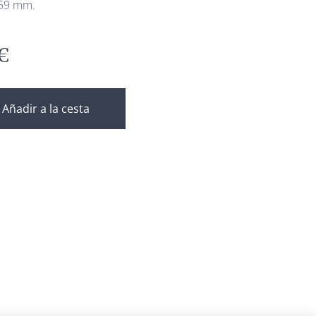
 59 mm.
€
Añadir a la cesta