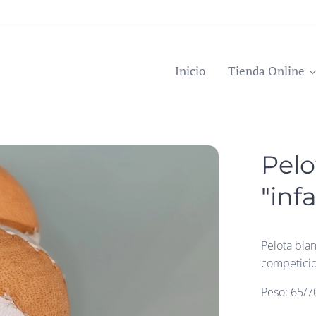
Inicio
Tienda Online
Pel
"infa
Pelota blan
competicio
Peso: 65/7