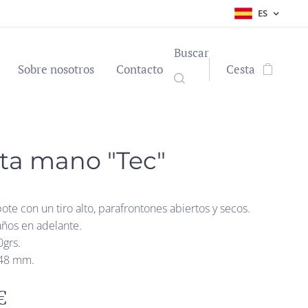
ES
Buscar
Sobre nosotros
Contacto
Cesta
ta mano "Tec"
ote con un tiro alto, parafrontones abiertos y secos.
ños en adelante.
0grs.
 48 mm.
€