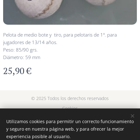
Pelota de medio bote y tiro, para pelotaris de 1º. para
jugadores de 13/14 años.
Peso: 85/90 grs.
Diámetro: 59 mm
25,90
€
© 2025 Todos los derechos reservados
Cookies
Utilizamos cookies para permitir un correcto funcionamiento
Idiomas
y seguro en nuestra página web, y para ofrecer la mejor
Español
Euskara
experiencia posible al usuario.