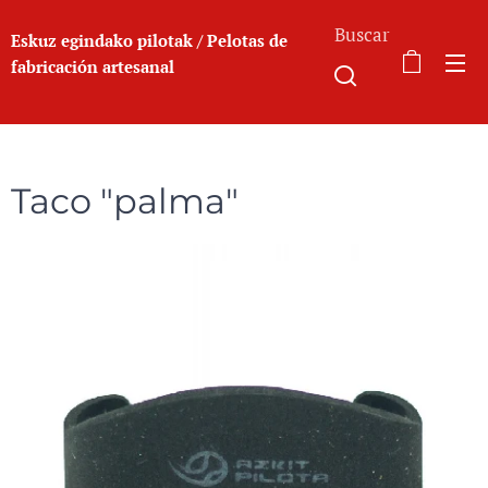
Buscar
Eskuz egindako pilotak / Pelotas de
fabricación a
rtesanal
Taco "palma"